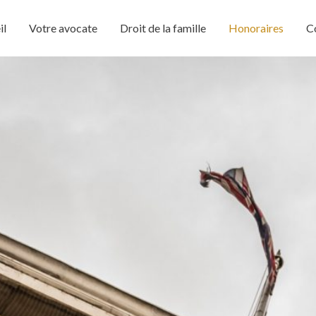
il
Votre avocate
Droit de la famille
Honoraires
C