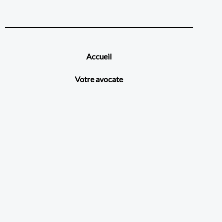
Accueil
Votre avocate
Droit de la famille
Honoraires
Contact
Tous droits