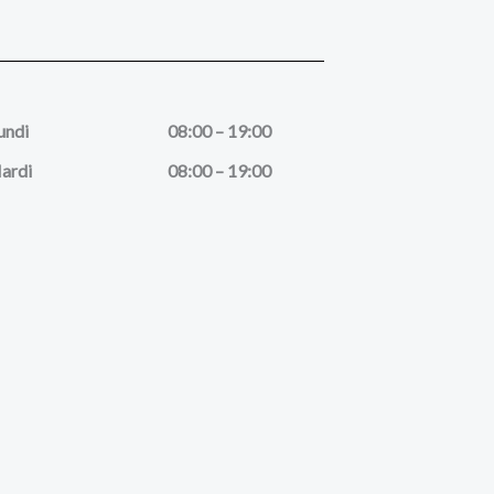
undi
08:00 – 19:00
ardi
08:00 – 19:00
rcredi
08:00 – 19:00
eudi
08:00 – 19:00
ndredi
08:00 – 17:00